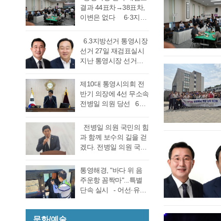
결과 44표차→38표차,
이변은 없다 6·3지방
선거 통영시장 선거 재
검표 결과 강석주 시장
6.3지방선거 통영시장
이 38표차로 6표가 변
선거 27일 재검표실시
동되었으나 천영기 당
지난 통영시장 선거에
락에는 변동이 없었다.
서 전·현직 간 재대결에
경남도선거관리위원회
서 0.06%(44표) 차이로
제10대 통영시의회 전
는 창원시 성산구에 있
당락이 갈렸던 6.3지방
반기 의장에 4선 무소속
는 도선관위 청사 6층
선거 통영시장선거 결
전병일 의원 당선 6일
대회의실에서 실시한
과에 대한 천영기 후보
전반기 의장·부의장 선
재검표에서 당표 44표
의 재검표 요청이 받아
거를 위한 제244회 임
차에서 38표차로 더불
전병일 의원 국민의 힘
드려져 경남선관위가
시회를에서 4선 전병일
어민주당 강석주 시장
과 함께 보수의 길을 걷
재검표를 결정했다. 경
의원이 전반기 의장에
이 국민의힘 천영기 전
겠다. 전병일 의원 국민
남 선거관리위원회가
당선됐다. 더불어 민주
시장을 앞선 것으로 최
의 힘 복당의사 밝혀
13일 회를 개최하고 지
당 정광호 의원과 맞대
종 확인했다 강석주 후
통영시 가선거구 전병
난 6·3 지방선거에서 44
통영해경, "바다 위 음
결을 펼친 무소속 전병
보는 기존과 동일, 천영
일 의원이 1일 오전 통
표 차이로 당락이 갈린
주운항 꼼짝마"...특별
일 의원이 각각 등록해
기 후보는 기존보다 6표
영시청 브리핑 룸에서
통영시장 선거에 대한
단속 실시 - 어선·유도
정견 발표 이후 곧바로
증가했다. 이로써 두 후
기자회견을 열고 통영
재검표를 오는 27일 경
선·레저기구 등 전 선종
실시된 제1차 투표 결과
보의 표차는 기…
지역 1만여 국민의 힘
남 선관위에서 하기로
대상, 음주운항 근절 총
총 투표수 14표 중 정광
당원동지들께 올리는
결정했다. 재검표는
문화/예술
력- 통영해양경찰서는