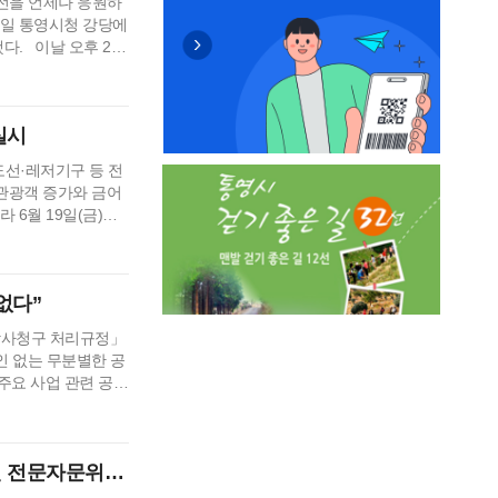
발전을 언제나 응원하
6일 통영시청 강당에
다. 이날 오후 2시
민 등 500여 명이
감사와 아쉬움을 함께
, 시정 성과 영상
실시
도선·레저기구 등 전
관광객 증가와 금어
 6월 19일(금)부
밝혔다. 최근 3년간
격적인 조업이 시작되
 여름철 적발 …
없다”
감사청구 처리규정」
인 없는 무분별한 공
주요 사업 관련 공익
 청구사항 검토 결과
업개발 이전 사업,
것으로 결론 났다.
원 전문자문위원