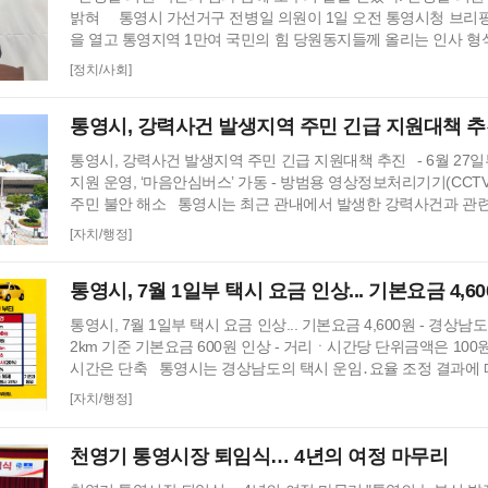
밝혀 통영시 가선거구 전병일 의원이 1일 오전 통영시청 브리
을 열고 통영지역 1만여 국민의 힘 당원동지들께 올리는 인사 형
를 밝혔다. 전병일 위원은 “지난 지방선거에서 대한민국 보수의
[정치/사회]
던 우리 통영시에서 통영시의회 개원 이후 처음으로 진보진영인 
을 차지하는 민심의 동요가 있었다. 이에 먼저 평생 보수를 자처
통영시, 강력사건 발생지역 주민 긴급 지원대책 
질책하…
통영시, 강력사건 발생지역 주민 긴급 지원대책 추진 - 6월 27
지원 운영, ‘마음안심버스’ 가동 - 방범용 영상정보처리기기(CCTV
주민 불안 해소 통영시는 최근 관내에서 발생한 강력사건과 관
역 주민들의 심리적 안정과 생활안전 강화를 위한 긴급 대응에 나
[자치/행정]
수사가 진행 중인 상황에서 주민 불안이 장기화되지 않도록 현장
고, 시민 안전을 위한 방범환경을 보강하기 위해 추진된다. 먼
통영시, 7월 1일부 택시 요금 인상... 기본요금 4,6
인해 …
통영시, 7월 1일부 택시 요금 인상... 기본요금 4,600원 - 경상
2km 기준 기본요금 600원 인상 - 거리ㆍ시간당 단위금액은 100
시간은 단축 통영시는 경상남도의 택시 운임․요율 조정 결과에 따
새벽 4시부터 택시 요금을 인상한다. 이번 요금 인상은 유류비 인
[자치/행정]
고려해 인상했으며, 지난 2023년 인상 이후 약 3년 만에 이루어
주요 변경사항으로는 중형택시 기준 기본요금 4,000원에서 4,60
천영기 통영시장 퇴임식… 4년의 여정 마무리