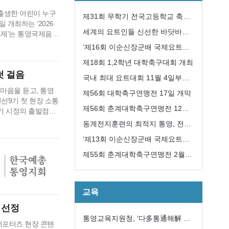
년 출생한 어린이 누구
제31회 무학기 전국고등학교 축구
 개최하는 ‘2026
대회 성공리에 개최
세계의 요트인들 신선한 바닷바람
요제’는 통영국제음악
 시작한 사업으로,
과 수산물에 한껏 취해
‘제16회 이순신장군배 국제요트대
해 2012년부터 진
회’ 개최
제18회 1,2학년 대학축구대회 개최
지만, 해방 직후…
첫 걸음
국내 최대 요트대회 11월 4일부터
 마음을 듣고, 통영
8일까지 통영 한산도 앞바다에서
제56회 대학축구연맹전 17일 개막
선9기 첫 현장 소통
개최
제56회 춘계대학축구연맹전 12일
9기 시정의 출발점에
의 목소리를 시정에
개막
동계전지훈련의 최적지 통영, 전국
16일까지 진행된다.
에서 모이다
‘제13회 이순신장군배 국제요트대
로 주요 시정 운영
회’ 내달 8일개막
제55회 춘계대학축구연맹전 2월
12일 개막
교육
 선정
통영교육지원청, ‘다多통通해解 학
 서포터즈 현장 콘텐