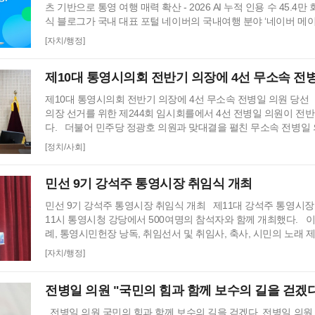
츠 기반으로 통영 여행 매력 확산 - 2026 AI 누적 인용 수 45.4
식 블로그가 국내 대표 포털 네이버의 국내여행 분야 ‘네이버 메이
다고 3일 밝혔다. 이번 선정은 네이버 AI 브리핑에 45.4만 회 이
[자치/행정]
탕으로 이뤄졌다. ‘네이버 메이트’는 네이버가 지난 6월부터 시작한
지원 프로그램으로, 블로그․카페 등을 대상으로 콘텐츠 전문성과
제10대 통영시의회 전반기 의장에 4선 무소속 전
제10대 통영시의회 전반기 의장에 4선 무소속 전병일 의원 당선 
의장 선거를 위한 제244회 임시회를에서 4선 전병일 의원이 전
다. 더불어 민주당 정광호 의원과 맞대결을 펼친 무소속 전병일
정견 발표 이후 곧바로 실시된 제1차 투표 결과 총 투표수 14표 중
[정치/사회]
전병일 의원 7표로 통영시의회 회의규칙에 따른 재적의원 과반
않았고 2차 투표를 진행했다. 2차 투표에서도 1차투료와 같이 
민선 9기 강석주 통영시장 취임식 개최
민선 9기 강석주 통영시장 취임식 개최 제11대 강석주 통영시장
11시 통영시청 강당에서 500여명의 참석자와 함께 개최했다. 
례, 통영시민헌장 낭독, 취임선서 및 취임사, 축사, 시민의 노래 
다. 취임선거를 마친 강석주 제11대 통영시장은 이어진 취임사에
[자치/행정]
선거에서 마지막 순간까지 손에 땀을 쥐는 치열한 경합 끝에 44
고도 소중한 선택으로 저에게 다시 한번 통영의 미래를 맡겨주신
전병일 의원 "국민의 힘과 함께 보수의 길을 걷겠다
숙여 …
전병일 의원 국민의 힘과 함께 보수의 길을 걷겠다. 전병일 의원