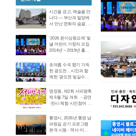
호 의원 7표, 전병일 의
인사 형식으로 자신의
27일 오후 2시 경남도
여름철 해양관광객 증
원 7표로 통영시의회
소회를 밝혔다. 전병일
선관위 청사 6층 회의실
가와 금어기 해제에 따
시간을 걷고, 예술을 만
회의규칙에 따른 재적
위원은 “지난 지방선거
에서 전량 수작…
른 출어선 증가로 음주
나다 ― 부산과 밀양에
의원 과반수 득표자가
에서 대한민국 보수의
운항 사고 발생이 우려
서 만난 문화의 숨결, 그
나오지 않았고 2차 투표
텃밭이라고 평가받던
됨에 따라 6월 19일(금)
리고 통영의 내일 여행
를 진행했다. 2차 투표
우리 통영시에서 통영
부터 8월 28일(금)까지
은 길을 따라 움직이지
에서도 1차투료와 같이
‘2026 윤이상동요제’ 빛
시의회 개원 이후 처음
71일간 음주운항 특별
만, 마음은 시간을 따라
정…
낼 어린이 가창자 모집
으로 진보진영인 민주
단속을 실시한다고 밝
걷는다. 어떤 여행은 낯
2014년 ~ 2019년 출생
당이 과반 의석을 차지
혔다. 최근 3년간
선 풍경을 만나기 위해
한 어린이 누구나 지원
하는 민심의 동요가 있
(2023년~2025년) 관내
떠나고, 어떤 여행은 오
가능 통영국제음악재
었다. 이에 먼저 평생 보
초여름 수국 향기 가득
음주운항 단속 현황을
래도록 마음속에 품어
단(이사장 강석주)이 오
수를 자처하던 저의 부
한 광도천…시민과 함
분석한 결과, 본격적인
온 질문의 답을 찾기 위
는 9월 19일 개최하는
족함을 질책하…
께한 ‘광도면 빛길수국
조업이 시작되는 봄철
해 길을 나선다. 이번 여
‘2026 윤이상동요제’에
축제’ 성황 초여름의
부터 가을철까지 음주
정은 분명 후자에 가깝
참가할 어린이 가창자
정취가 절정에 이른 6월
운항이 지속적으로 발
다. 역사와 예술을 만나
명정동, 제2회 서피랑축
를 모집한다. ‘윤이상
20일 통영시 광도면(면
생했으며, 특히 여름철
고, 그 속에서 통영의 내
제 6월 7일 개최 - 공연
동요제’는 통영국제음
장 노승욱) 광도천 일원
적발 …
일을 그려 보기 위한 작
·전시·체험·시민참여 프
악재단이 세계적인 작
에서는 형형색색의 수
은 순례와도 같은 길이
로그램 등 다채로운 행
곡가 윤이상 선생의 음
국이 만개한 가운데 수
다. 2026년 7월 17일,
사 마련 명정동주민자
악적 유산을 계승하고
통영시, 2026년 통영 남
많은 시민과 관광객이
아침 여덟 시. 무전동
치위원회(위원장 이진
자 시작한 사업으로, 어
파랑길 걷기 프로그램
찾은 「광도면 빛길수
열방교회 앞에는 두 대
숙)가 주최·주관하는
린이들에게 음악 교육
본격 시동 - 역사·미식·
국축제」가 성황리에
의 버스가 숨고르기를
『제2회 서피랑축제』
기회를 제공하고, 창작
야경 품은 도보 여행, 통