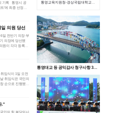
생맞춤통합지원 전문자문위원단’구
통영교육지원청-경상국립대학교
만 회 기록 통영시 공
트’에 최종 선정됐
성
해양과학대학,
상 인용된 성과를 바
 AI 맞춤형 창작자
 차별성, 신…
병일 의원 당선
6일 전반기 의장·부
반기 의장에 당선됐
 의원이 각각 등록해
 정광호 의원 7표,
수 득표자가 나오지
정…
통영대교 등 공익감사 청구사항 3
건“감사 필요성 없다”
 취임식이 1일 오전
이날 취임식은 국민의
제창 순으로 진행됐
서 지난 6월 지방
표 차이라는 간절하
 시민 여러분께 고개
."
 국민의 힘 복당의사