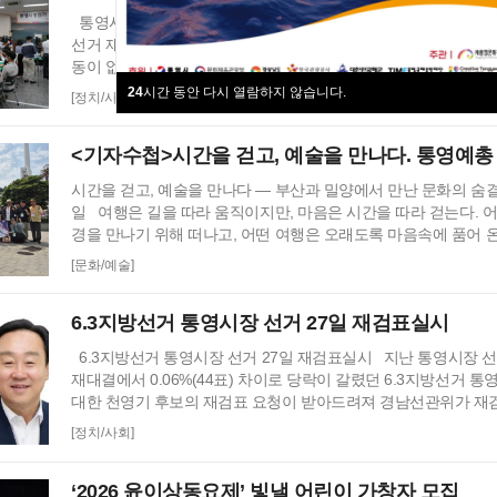
통영시장 선거 재검표 결과 44표차→38표차, 이변은 없다 6
선거 재검표 결과 강석주 시장이 38표차로 6표가 변동되었으나 
동이 없었다. 경남도선거관리위원회는 창원시 성산구에 있는 도선
회의실에서 실시한 재검표에서 당표 44표차에서 38표차로 더불
24
시간 동안 다시 열람하지 않습니다.
[정치/사회]
장이 국민의힘 천영기 전 시장을 앞선 것으로 최종 확인했다 강
동일, 천영기 후보는 기존보다 6표 증가했다. 이로써 두 후보의 
<기자수첩>시간을 걷고, 예술을 만나다. 통영예총
시간을 걷고, 예술을 만나다 ― 부산과 밀양에서 만난 문화의 숨결
일 여행은 길을 따라 움직이지만, 마음은 시간을 따라 걷는다. 어
경을 만나기 위해 떠나고, 어떤 여행은 오래도록 마음속에 품어 
위해 길을 나선다. 이번 여정은 분명 후자에 가깝다. 역사와 예술
[문화/예술]
통영의 내일을 그려 보기 위한 작은 순례와도 같은 길이다. 2026년
여덟 시. 무전동 열방교회 앞에는 두 대의 버스가 숨고르기를 하
6.3지방선거 통영시장 선거 27일 재검표실시
6.3지방선거 통영시장 선거 27일 재검표실시 지난 통영시장 선
재대결에서 0.06%(44표) 차이로 당락이 갈렸던 6.3지방선거 
대한 천영기 후보의 재검표 요청이 받아드려져 경남선관위가 재
경남 선거관리위원회가 13일 회를 개최하고 지난 6·3 지방선거에
[정치/사회]
락이 갈린 통영시장 선거에 대한 재검표를 오는 27일 경남 선관
했다. 재검표는 27일 오후 2시 경남도선관위 청사 6층 회의실에
‘2026 윤이상동요제’ 빛낼 어린이 가창자 모집