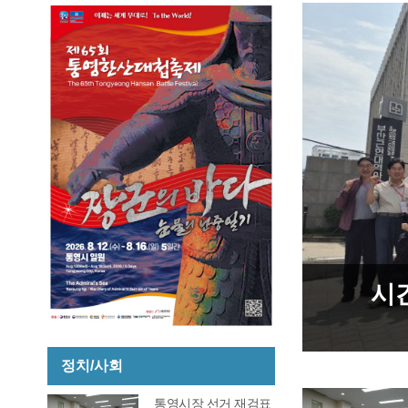
 44표차→38표차, 이변은
시
다
정치/사회
통영시장 선거 재검표