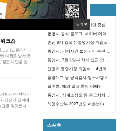
·3지방선거 통영시장
자치/행정
천영기 당락에는 변
관위 청사 6층 대
어민주당 강석주 시
닫기
강석주 시장, 민선9기 ‘시민 중심,
석주 후보는 기존과
강한 통영’구현 첫 걸음
통영시 공식 블로그, 네이버 메이트
표차는 기…
 워크숍
국내여행 분야 선정
민선 9기 강석주 통영시장 취임식
, 그리고 통영의 내
개최
통영시, 강력사건 발생지역 주민 긴
떤 여행은 낯선 풍
급 지원대책 추진
통영시, 7월 1일부 택시 요금 인
온 질문의 답을 찾기
을 만나고, 그 속에서
상... 기본요금 4,600원
천영기 통영시장 퇴임식… 4년의
 7월 17일, 아침
여정 마무리
통영대교 등 공익감사 청구사항 3
고 있고 …
건“감사 필요성 없다”
올여름, 해외 말고 통영 어때?
거에서 전·현직 간
통영시, 심폐소생술 등 응급처치 교
통영시장선거 결과에
육 희망자 모집
해양수산부 2027년도 어촌분야 일
검표를 결정했다.
서 44표 차이로 당
반농산어촌개발사업 ‘신봉권역단위
위에서 하기로 결정
거점개발사업’ 선정
서 전량 수작…
스포츠