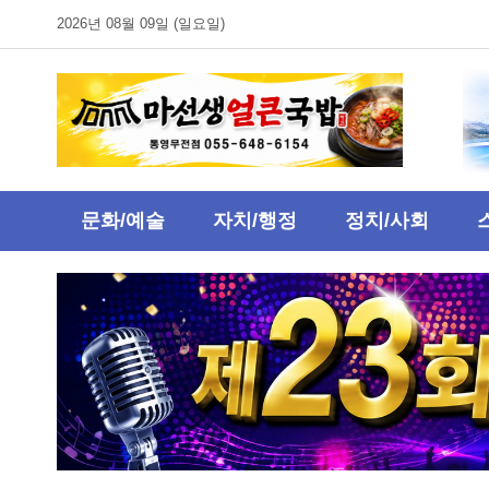
2026년 08월 09일 (일요일)
문화/예술
자치/행정
정치/사회