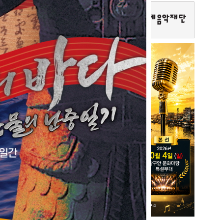
크숍
강석주 시장, 민선9기 ‘시민
은 없다