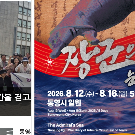
간을 걷고, 예술을 만나다. 통영예총 워
통영시장 선거 재검표 결과 44표차→38표차, 이변