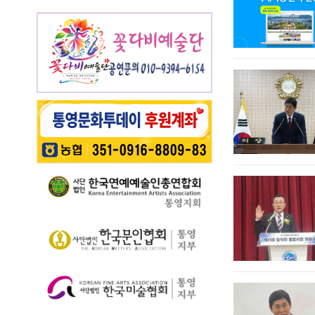
개최됐다. 광도천을 따
하고 있고 …
가 오는 6월 7일 일요일
동요를 보급하기 위해
영 고유의 차별화된 테
라 만개한 수국길은 동
오후 4시부터 7시 30분
2012년부터 진행하고
마 프로그램 풍성 - 통
심의 세계를 느끼게 하
까지 서피랑공원 일대
있다. 윤이상 선생은 현
영시는 한려수도의 수
고 연인은 물론 가족들
에서 개최된다. 이번 축
대음악의 거장으로 널
려한 비경과 풍부한 역
과 나들이 나온 이들의
제는 통영시, 명정동, 명
리 알려져 있지만, 해방
사·문화자원을 결합한
미소함께 발길을 사로
정동자생단체가 후원하
직후…
도보 여행 활성화를 위
잡았다. 분홍빛과 보랏
고 지역 주민과 관광객
해 2026년 통영 남파랑
빛, 하늘빛 수국이 어우
이 함께 어울려 서피랑
길 걷기 프로그램을 본
러진 산책로는 곳곳이
의 매력을 즐길 수 있는
격 운영한다고 밝혔다.
사진 명소로 변하며 꽃
주민 참여형 축제로 구
이번 사업은 남파랑길
길을 걷는 이들의 웃음
성한다는 계획이다. 행
통영 구간(14~15코스,
소리가…
사에서는 길놀이를 시
28~30코스) 고유한 매
작으로 충렬초등학교
력을 널리 알리고 도보
학생들의 우쿨렐레 발
여행 활성화를 도모하
표공연과 명정동 주민
기 위해 추진된다. 통영
자치프로…
시는 남파랑길과 지역
의 역사·문화·미식·야간
관광 자원을 연계한 다
양한 걷기 프로그램을
운영하고, 통영 …