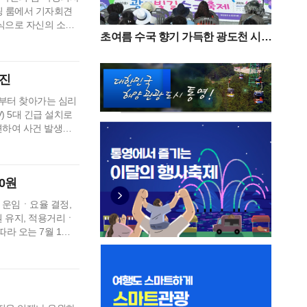
핑 룸에서 기자회견
식으로 자신의 소회
초여름 수국 향기 가득한 광도천 시민
 텃밭이라고 평가받
과 함께한 ‘광도면 빛길수국축제’ 성
민주당이 과반 의석
황
하던 저의 부족함을
추진
일부터 찾아가는 심리
) 5대 긴급 설치로
련하여 사건 발생지
섰다. 이번 대책은
 지원체계를 가동하
저 통영시는 사건으로
00원
남도 운임ㆍ요율 결정,
원 유지, 적용거리ㆍ
라 오는 7월 1일
상, 물가상승 등을
진 조치다. 요금인상
0원으로 …