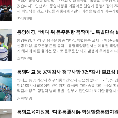
천영기 통영시장 퇴임식… 4년의 여정 마무리 "통영의 눈부신 
겠습니다" 민선 8기 통영시정을 이끌어온 천영기 통영시장이 2
서 퇴임식을 갖고 시민들과 함께한 4년의 여정을 뜻깊게 마무리했
에 열린 퇴임식에는 통영시 공직자를 비롯해 기관·단체 관계자와 시
[자치/행정]
참석해 지난 4년간 지역 발전을 위해 헌신한 천 시장의 노고에 
나눴다. 퇴임식은 황재열 행정과장의 사회로 국민의례, 공적 소개
통영해경, "바다 위 음주운항 꼼짝마"...특별단속 
상영…
통영해경, "바다 위 음주운항 꼼짝마"...특별단속 실시 - 어선·유
선종 대상, 음주운항 근절 총력- 통영해양경찰서는 여름철 해양
기 해제에 따른 출어선 증가로 음주운항 사고 발생이 우려됨에 따라
터 8월 28일(금)까지 71일간 음주운항 특별단속을 실시한다고 
[정치/사회]
(2023년~2025년) 관내 음주운항 단속 현황을 분석한 결과, 본
는 봄철부터 가을철까지 음주운항이 지속적으로 발생했으며, 특히
통영대교 등 공익감사 청구사항 3건“감사 필요성 
영대교 등 공익감사 청구사항 3건“감사 필요성 없다” -「공익
제14조(감사필요성이 인정되지 않음)에 따라 종결 처리 -사실 확
익감사 청구, 행정력 낭비 유발 일부 시민단체가 제기한 통영시 
감사 청구가 감사원에서 최종 종결처리 됐다. 감사원의 공익감사
[자치/행정]
에 따르면 감사대상이었던 통영시 수산부산물 자원화시설, 지역농
통영대교 강재 도색사업 등 3건 모두 추가 감사의 필요성이 없는 
통영교육지원청, ‘다多통通해解 학생맞춤통합지
이로써 …
단’구성