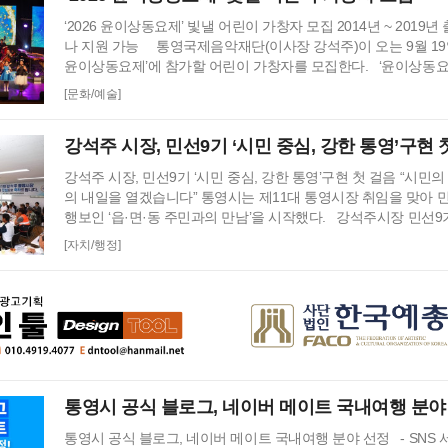
‘2026 윤이상동요제’ 빛낼 어린이 가창자 모집 2014년 ~ 2019
나 지원 가능 통영국제음악재단(이사장 강석주)이 오는 9월 19일
윤이상동요제’에 참가할 어린이 가창자를 모집한다. ‘윤이상동
재단이 세계적인 작곡가 윤이상 선생의 음악적 유산을 계승하고자
[문화/예술]
어린이들에게 음악 교육 기회를 제공하고, 창작동요를 보급하기 위
행하고 있다. 윤이상 선생은 현대음악의 거장으로 널리 알려져 있
강석주 시장, 민선9기 ‘시민 중심, 강한 통영’구현 
강석주 시장, 민선9기 ‘시민 중심, 강한 통영’구현 첫 걸음 “시민의
의 내일을 열겠습니다” 통영시는 제11대 통영시장 취임을 맞아 민
행보인 ‘읍·면·동 주민과의 만남’을 시작했다. 강석주시장 민선
서 시민들을 직접 만나 시정 운영 방향과 비전을 공유하고, 현장
[자치/행정]
담기 위해 마련됐다. 이번 방문은 8일 사량면을 시작으로 오는 
순방에서는 민선9기 시정 비전인‘시민 중심, 강한 통영'을 바탕으
방향…
통영시 공식 블로그, 네이버 메이트 국내여행 분야
통영시 공식 블로그, 네이버 메이트 국내여행 분야 선정 - SNS