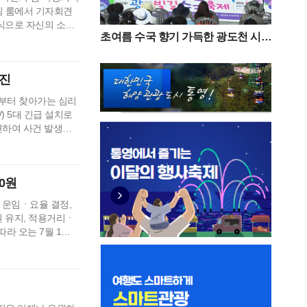
핑 룸에서 기자회견
식으로 자신의 소회
초여름 수국 향기 가득한 광도천 시민
 텃밭이라고 평가받
과 함께한 ‘광도면 빛길수국축제’ 성
민주당이 과반 의석
황
하던 저의 부족함을
추진
일부터 찾아가는 심리
) 5대 긴급 설치로
련하여 사건 발생지
섰다. 이번 대책은
 지원체계를 가동하
저 통영시는 사건으로
00원
남도 운임ㆍ요율 결정,
원 유지, 적용거리ㆍ
라 오는 7월 1일
상, 물가상승 등을
진 조치다. 요금인상
0원으로 …