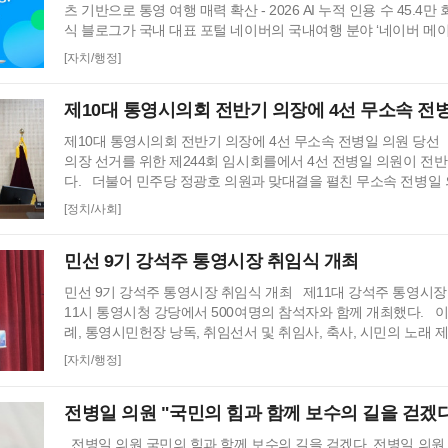
츠 기반으로 통영 여행 매력 확산 - 2026 AI 누적 인용 수 45.4
식 블로그가 국내 대표 포털 네이버의 국내여행 분야 ‘네이버 메이
다고 3일 밝혔다. 이번 선정은 네이버 AI 브리핑에 45.4만 회 이
[자치/행정]
탕으로 이뤄졌다. ‘네이버 메이트’는 네이버가 지난 6월부터 시작한
지원 프로그램으로, 블로그․카페 등을 대상으로 콘텐츠 전문성과
제10대 통영시의회 전반기 의장에 4선 무소속 전
제10대 통영시의회 전반기 의장에 4선 무소속 전병일 의원 당선 
의장 선거를 위한 제244회 임시회를에서 4선 전병일 의원이 전
다. 더불어 민주당 정광호 의원과 맞대결을 펼친 무소속 전병일
정견 발표 이후 곧바로 실시된 제1차 투표 결과 총 투표수 14표 중
[정치/사회]
전병일 의원 7표로 통영시의회 회의규칙에 따른 재적의원 과반
않았고 2차 투표를 진행했다. 2차 투표에서도 1차투료와 같이 
민선 9기 강석주 통영시장 취임식 개최
민선 9기 강석주 통영시장 취임식 개최 제11대 강석주 통영시장
11시 통영시청 강당에서 500여명의 참석자와 함께 개최했다. 
례, 통영시민헌장 낭독, 취임선서 및 취임사, 축사, 시민의 노래 
다. 취임선거를 마친 강석주 제11대 통영시장은 이어진 취임사에
[자치/행정]
선거에서 마지막 순간까지 손에 땀을 쥐는 치열한 경합 끝에 44
고도 소중한 선택으로 저에게 다시 한번 통영의 미래를 맡겨주신
전병일 의원 "국민의 힘과 함께 보수의 길을 걷겠다
숙여 …
전병일 의원 국민의 힘과 함께 보수의 길을 걷겠다. 전병일 의원