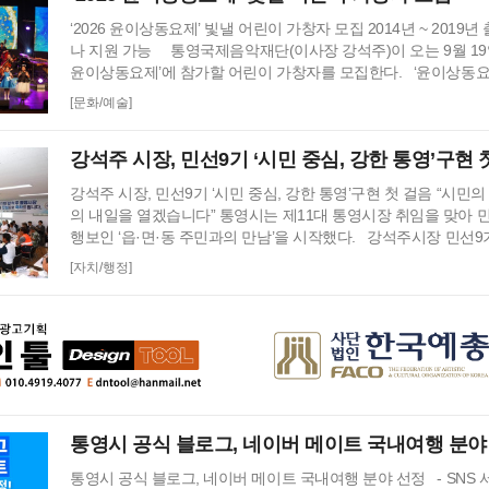
‘2026 윤이상동요제’ 빛낼 어린이 가창자 모집 2014년 ~ 2019
나 지원 가능 통영국제음악재단(이사장 강석주)이 오는 9월 19일
윤이상동요제’에 참가할 어린이 가창자를 모집한다. ‘윤이상동
재단이 세계적인 작곡가 윤이상 선생의 음악적 유산을 계승하고자
[문화/예술]
어린이들에게 음악 교육 기회를 제공하고, 창작동요를 보급하기 위
행하고 있다. 윤이상 선생은 현대음악의 거장으로 널리 알려져 있
강석주 시장, 민선9기 ‘시민 중심, 강한 통영’구현 
강석주 시장, 민선9기 ‘시민 중심, 강한 통영’구현 첫 걸음 “시민의
의 내일을 열겠습니다” 통영시는 제11대 통영시장 취임을 맞아 민
행보인 ‘읍·면·동 주민과의 만남’을 시작했다. 강석주시장 민선
서 시민들을 직접 만나 시정 운영 방향과 비전을 공유하고, 현장
[자치/행정]
담기 위해 마련됐다. 이번 방문은 8일 사량면을 시작으로 오는 
순방에서는 민선9기 시정 비전인‘시민 중심, 강한 통영'을 바탕으
방향…
통영시 공식 블로그, 네이버 메이트 국내여행 분야
통영시 공식 블로그, 네이버 메이트 국내여행 분야 선정 - SNS