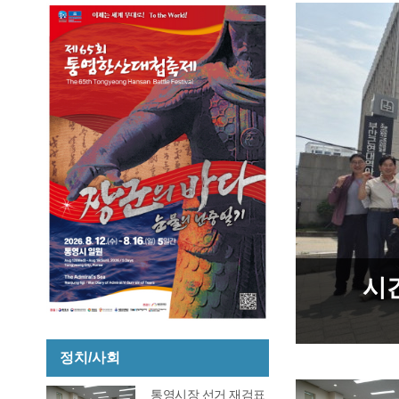
 44표차→38표차, 이변은
시
다
정치/사회
통영시장 선거 재검표