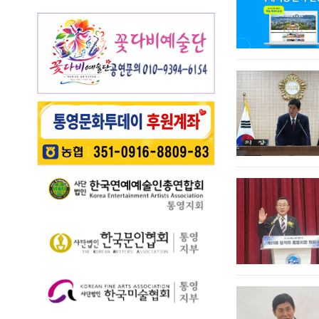
개최됐다. 광도천을 따
하고 있고 …
가 오는 6월 7일 일요일
동요를 보급하기 위해
영 고유의 차별화된 테
라 만개한 수국길은 동
오후 4시부터 7시 30분
2012년부터 진행하고
마 프로그램 풍성 - 통
심의 세계를 느끼게 하
까지 서피랑공원 일대
있다. 윤이상 선생은 현
영시는 한려수도의 수
고 연인은 물론 가족들
에서 개최된다. 이번 축
대음악의 거장으로 널
려한 비경과 풍부한 역
과 나들이 나온 이들의
제는 통영시, 명정동, 명
리 알려져 있지만, 해방
사·문화자원을 결합한
미소함께 발길을 사로
정동자생단체가 후원하
직후…
도보 여행 활성화를 위
잡았다. 분홍빛과 보랏
고 지역 주민과 관광객
해 2026년 통영 남파랑
빛, 하늘빛 수국이 어우
이 함께 어울려 서피랑
길 걷기 프로그램을 본
러진 산책로는 곳곳이
의 매력을 즐길 수 있는
격 운영한다고 밝혔다.
사진 명소로 변하며 꽃
주민 참여형 축제로 구
이번 사업은 남파랑길
길을 걷는 이들의 웃음
성한다는 계획이다. 행
통영 구간(14~15코스,
소리가…
사에서는 길놀이를 시
28~30코스) 고유한 매
작으로 충렬초등학교
력을 널리 알리고 도보
학생들의 우쿨렐레 발
여행 활성화를 도모하
표공연과 명정동 주민
기 위해 추진된다. 통영
자치프로…
시는 남파랑길과 지역
의 역사·문화·미식·야간
관광 자원을 연계한 다
양한 걷기 프로그램을
운영하고, 통영 …