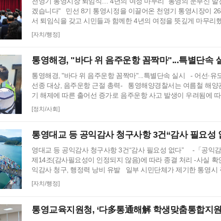
천영기 통영시장 퇴임식… 4년의 여정 마무리 "통영의 눈부신 
겠습니다" 민선 8기 통영시정을 이끌어온 천영기 통영시장이 2
서 퇴임식을 갖고 시민들과 함께한 4년의 여정을 뜻깊게 마무리했
에 열린 퇴임식에는 통영시 공직자를 비롯해 기관·단체 관계자와 시
[자치/행정]
참석해 지난 4년간 지역 발전을 위해 헌신한 천 시장의 노고에 
나눴다. 퇴임식은 황재열 행정과장의 사회로 국민의례, 공적 소개
통영해경, "바다 위 음주운항 꼼짝마"...특별단속 
상영…
통영해경, "바다 위 음주운항 꼼짝마"...특별단속 실시 - 어선·유
선종 대상, 음주운항 근절 총력- 통영해양경찰서는 여름철 해양
기 해제에 따른 출어선 증가로 음주운항 사고 발생이 우려됨에 따라
터 8월 28일(금)까지 71일간 음주운항 특별단속을 실시한다고 
[정치/사회]
(2023년~2025년) 관내 음주운항 단속 현황을 분석한 결과, 본
는 봄철부터 가을철까지 음주운항이 지속적으로 발생했으며, 특히
통영대교 등 공익감사 청구사항 3건“감사 필요성 
영대교 등 공익감사 청구사항 3건“감사 필요성 없다” -「공익
제14조(감사필요성이 인정되지 않음)에 따라 종결 처리 -사실 확
익감사 청구, 행정력 낭비 유발 일부 시민단체가 제기한 통영시 
감사 청구가 감사원에서 최종 종결처리 됐다. 감사원의 공익감사
[자치/행정]
에 따르면 감사대상이었던 통영시 수산부산물 자원화시설, 지역농
통영대교 강재 도색사업 등 3건 모두 추가 감사의 필요성이 없는 
통영교육지원청, ‘다多통通해解 학생맞춤통합지
이로써 …
단’구성