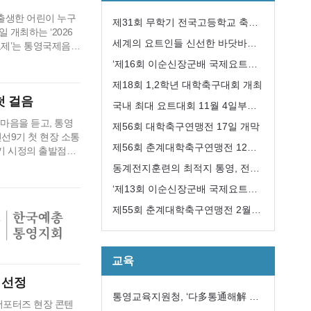
년 출생한 어린이 누구
제31회 무학기 전국고등학교 축구
 개최하는 ‘2026
대회 성공리에 개최
세계의 요트인들 신선한 바닷바람
요제’는 통영국제음악
 시작한 사업으로,
과 수산물에 한껏 취해
‘제16회 이순신장군배 국제요트대
해 2012년부터 진
회’ 개최
제18회 1,2학년 대학축구대회 개최
지만, 해방 직후…
첫 걸음
국내 최대 요트대회 11월 4일부터
 마음을 듣고, 통영
8일까지 통영 한산도 앞바다에서
제56회 대학축구연맹전 17일 개막
선9기 첫 현장 소통
개최
제56회 춘계대학축구연맹전 12일
9기 시정의 출발점에
의 목소리를 시정에
개막
동계전지훈련의 최적지 통영, 전국
16일까지 진행된다.
에서 모이다
‘제13회 이순신장군배 국제요트대
로 주요 시정 운영
회’ 내달 8일개막
제55회 춘계대학축구연맹전 2월
12일 개막
교육
 선정
통영교육지원청, ‘다多통通해解 학
 서포터즈 현장 콘텐