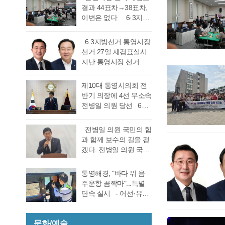
결과 44표차→38표차,
이변은 없다 6·3지방
선거 통영시장 선거 재
검표 결과 강석주 시장
6.3지방선거 통영시장
이 38표차로 6표가 변
선거 27일 재검표실시
동되었으나 천영기 당
지난 통영시장 선거에
락에는 변동이 없었다.
서 전·현직 간 재대결에
경남도선거관리위원회
서 0.06%(44표) 차이로
제10대 통영시의회 전
는 창원시 성산구에 있
당락이 갈렸던 6.3지방
반기 의장에 4선 무소속
는 도선관위 청사 6층
선거 통영시장선거 결
전병일 의원 당선 6일
대회의실에서 실시한
과에 대한 천영기 후보
전반기 의장·부의장 선
재검표에서 당표 44표
의 재검표 요청이 받아
거를 위한 제244회 임
차에서 38표차로 더불
전병일 의원 국민의 힘
드려져 경남선관위가
시회를에서 4선 전병일
어민주당 강석주 시장
과 함께 보수의 길을 걷
재검표를 결정했다. 경
의원이 전반기 의장에
이 국민의힘 천영기 전
겠다. 전병일 의원 국민
남 선거관리위원회가
당선됐다. 더불어 민주
시장을 앞선 것으로 최
의 힘 복당의사 밝혀
13일 회를 개최하고 지
당 정광호 의원과 맞대
종 확인했다 강석주 후
통영시 가선거구 전병
난 6·3 지방선거에서 44
통영해경, "바다 위 음
결을 펼친 무소속 전병
보는 기존과 동일, 천영
일 의원이 1일 오전 통
표 차이로 당락이 갈린
주운항 꼼짝마"...특별
일 의원이 각각 등록해
기 후보는 기존보다 6표
영시청 브리핑 룸에서
통영시장 선거에 대한
단속 실시 - 어선·유도
정견 발표 이후 곧바로
증가했다. 이로써 두 후
기자회견을 열고 통영
재검표를 오는 27일 경
선·레저기구 등 전 선종
실시된 제1차 투표 결과
보의 표차는 기…
지역 1만여 국민의 힘
남 선관위에서 하기로
대상, 음주운항 근절 총
총 투표수 14표 중 정광
당원동지들께 올리는
결정했다. 재검표는
문화/예술
력- 통영해양경찰서는