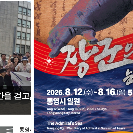
간을 걷고, 예술을 만나다. 통영예총 워
통영시장 선거 재검표 결과 44표차→38표차, 이변