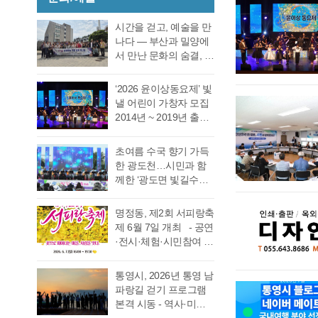
호 의원 7표, 전병일 의
인사 형식으로 자신의
27일 오후 2시 경남도
여름철 해양관광객 증
원 7표로 통영시의회
소회를 밝혔다. 전병일
선관위 청사 6층 회의실
가와 금어기 해제에 따
시간을 걷고, 예술을 만
회의규칙에 따른 재적
위원은 “지난 지방선거
에서 전량 수작…
른 출어선 증가로 음주
나다 ― 부산과 밀양에
의원 과반수 득표자가
에서 대한민국 보수의
운항 사고 발생이 우려
서 만난 문화의 숨결, 그
나오지 않았고 2차 투표
텃밭이라고 평가받던
됨에 따라 6월 19일(금)
리고 통영의 내일 여행
를 진행했다. 2차 투표
우리 통영시에서 통영
부터 8월 28일(금)까지
은 길을 따라 움직이지
에서도 1차투료와 같이
‘2026 윤이상동요제’ 빛
시의회 개원 이후 처음
71일간 음주운항 특별
만, 마음은 시간을 따라
정…
낼 어린이 가창자 모집
으로 진보진영인 민주
단속을 실시한다고 밝
걷는다. 어떤 여행은 낯
2014년 ~ 2019년 출생
당이 과반 의석을 차지
혔다. 최근 3년간
선 풍경을 만나기 위해
한 어린이 누구나 지원
하는 민심의 동요가 있
(2023년~2025년) 관내
떠나고, 어떤 여행은 오
가능 통영국제음악재
었다. 이에 먼저 평생 보
초여름 수국 향기 가득
음주운항 단속 현황을
래도록 마음속에 품어
단(이사장 강석주)이 오
수를 자처하던 저의 부
한 광도천…시민과 함
분석한 결과, 본격적인
온 질문의 답을 찾기 위
는 9월 19일 개최하는
족함을 질책하…
께한 ‘광도면 빛길수국
조업이 시작되는 봄철
해 길을 나선다. 이번 여
‘2026 윤이상동요제’에
축제’ 성황 초여름의
부터 가을철까지 음주
정은 분명 후자에 가깝
참가할 어린이 가창자
정취가 절정에 이른 6월
운항이 지속적으로 발
다. 역사와 예술을 만나
명정동, 제2회 서피랑축
를 모집한다. ‘윤이상
20일 통영시 광도면(면
생했으며, 특히 여름철
고, 그 속에서 통영의 내
제 6월 7일 개최 - 공연
동요제’는 통영국제음
장 노승욱) 광도천 일원
적발 …
일을 그려 보기 위한 작
·전시·체험·시민참여 프
악재단이 세계적인 작
에서는 형형색색의 수
은 순례와도 같은 길이
로그램 등 다채로운 행
곡가 윤이상 선생의 음
국이 만개한 가운데 수
다. 2026년 7월 17일,
사 마련 명정동주민자
악적 유산을 계승하고
통영시, 2026년 통영 남
많은 시민과 관광객이
아침 여덟 시. 무전동
치위원회(위원장 이진
자 시작한 사업으로, 어
파랑길 걷기 프로그램
찾은 「광도면 빛길수
열방교회 앞에는 두 대
숙)가 주최·주관하는
린이들에게 음악 교육
본격 시동 - 역사·미식·
국축제」가 성황리에
의 버스가 숨고르기를
『제2회 서피랑축제』
기회를 제공하고, 창작
야경 품은 도보 여행, 통