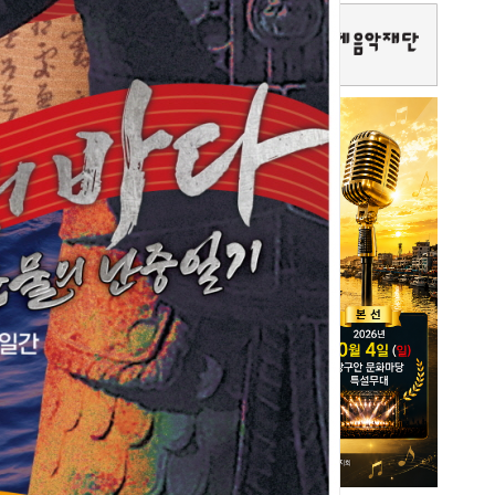
크숍
강석주 시장, 민선9기 ‘시민
은 없다