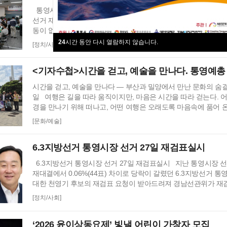
통영시장 선거 재검표 결과 44표차→38표차, 이변은 없다 6
선거 재검표 결과 강석주 시장이 38표차로 6표가 변동되었으나 
동이 없었다. 경남도선거관리위원회는 창원시 성산구에 있는 도선
회의실에서 실시한 재검표에서 당표 44표차에서 38표차로 더불
24
시간 동안 다시 열람하지 않습니다.
[정치/사회]
장이 국민의힘 천영기 전 시장을 앞선 것으로 최종 확인했다 강
동일, 천영기 후보는 기존보다 6표 증가했다. 이로써 두 후보의 
<기자수첩>시간을 걷고, 예술을 만나다. 통영예총
시간을 걷고, 예술을 만나다 ― 부산과 밀양에서 만난 문화의 숨결
일 여행은 길을 따라 움직이지만, 마음은 시간을 따라 걷는다. 어
경을 만나기 위해 떠나고, 어떤 여행은 오래도록 마음속에 품어 
위해 길을 나선다. 이번 여정은 분명 후자에 가깝다. 역사와 예술
[문화/예술]
통영의 내일을 그려 보기 위한 작은 순례와도 같은 길이다. 2026년
여덟 시. 무전동 열방교회 앞에는 두 대의 버스가 숨고르기를 하
6.3지방선거 통영시장 선거 27일 재검표실시
6.3지방선거 통영시장 선거 27일 재검표실시 지난 통영시장 선
재대결에서 0.06%(44표) 차이로 당락이 갈렸던 6.3지방선거 
대한 천영기 후보의 재검표 요청이 받아드려져 경남선관위가 재
경남 선거관리위원회가 13일 회를 개최하고 지난 6·3 지방선거에
[정치/사회]
락이 갈린 통영시장 선거에 대한 재검표를 오는 27일 경남 선관
했다. 재검표는 27일 오후 2시 경남도선관위 청사 6층 회의실에
‘2026 윤이상동요제’ 빛낼 어린이 가창자 모집