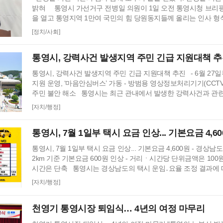
밝혀 통영시 가선거구 전병일 의원이 1일 오전 통영시청 브리
을 열고 통영지역 1만여 국민의 힘 당원동지들께 올리는 인사 형
를 밝혔다. 전병일 위원은 “지난 지방선거에서 대한민국 보수의
[정치/사회]
던 우리 통영시에서 통영시의회 개원 이후 처음으로 진보진영인 
을 차지하는 민심의 동요가 있었다. 이에 먼저 평생 보수를 자처
통영시, 강력사건 발생지역 주민 긴급 지원대책 
질책하…
통영시, 강력사건 발생지역 주민 긴급 지원대책 추진 - 6월 27
지원 운영, ‘마음안심버스’ 가동 - 방범용 영상정보처리기기(CCTV
주민 불안 해소 통영시는 최근 관내에서 발생한 강력사건과 관
역 주민들의 심리적 안정과 생활안전 강화를 위한 긴급 대응에 나
[자치/행정]
수사가 진행 중인 상황에서 주민 불안이 장기화되지 않도록 현장
고, 시민 안전을 위한 방범환경을 보강하기 위해 추진된다. 먼
통영시, 7월 1일부 택시 요금 인상... 기본요금 4,6
인해 …
통영시, 7월 1일부 택시 요금 인상... 기본요금 4,600원 - 경상
2km 기준 기본요금 600원 인상 - 거리ㆍ시간당 단위금액은 100
시간은 단축 통영시는 경상남도의 택시 운임․요율 조정 결과에 따
새벽 4시부터 택시 요금을 인상한다. 이번 요금 인상은 유류비 인
[자치/행정]
고려해 인상했으며, 지난 2023년 인상 이후 약 3년 만에 이루어
주요 변경사항으로는 중형택시 기준 기본요금 4,000원에서 4,60
천영기 통영시장 퇴임식… 4년의 여정 마무리