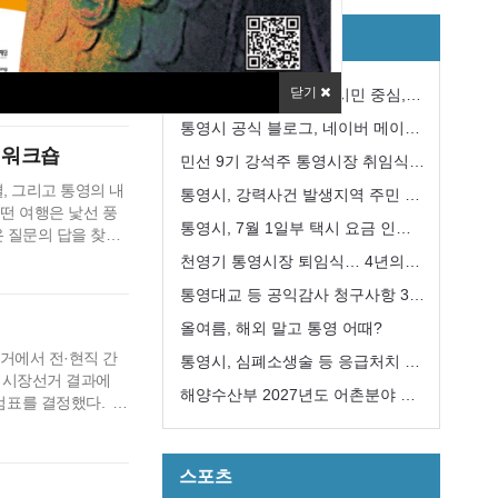
·3지방선거 통영시장
자치/행정
천영기 당락에는 변
관위 청사 6층 대
어민주당 강석주 시
닫기
강석주 시장, 민선9기 ‘시민 중심,
석주 후보는 기존과
강한 통영’구현 첫 걸음
통영시 공식 블로그, 네이버 메이트
표차는 기…
 워크숍
국내여행 분야 선정
민선 9기 강석주 통영시장 취임식
, 그리고 통영의 내
개최
통영시, 강력사건 발생지역 주민 긴
떤 여행은 낯선 풍
급 지원대책 추진
통영시, 7월 1일부 택시 요금 인
온 질문의 답을 찾기
을 만나고, 그 속에서
상... 기본요금 4,600원
천영기 통영시장 퇴임식… 4년의
 7월 17일, 아침
여정 마무리
통영대교 등 공익감사 청구사항 3
고 있고 …
건“감사 필요성 없다”
올여름, 해외 말고 통영 어때?
거에서 전·현직 간
통영시, 심폐소생술 등 응급처치 교
통영시장선거 결과에
육 희망자 모집
해양수산부 2027년도 어촌분야 일
검표를 결정했다.
서 44표 차이로 당
반농산어촌개발사업 ‘신봉권역단위
위에서 하기로 결정
거점개발사업’ 선정
서 전량 수작…
스포츠