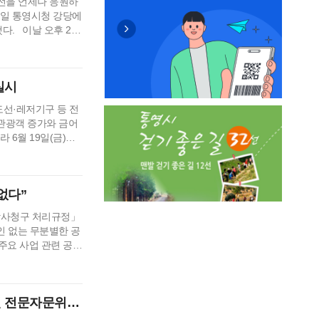
발전을 언제나 응원하
6일 통영시청 강당에
다. 이날 오후 2시
민 등 500여 명이
감사와 아쉬움을 함께
, 시정 성과 영상
실시
도선·레저기구 등 전
관광객 증가와 금어
 6월 19일(금)부
밝혔다. 최근 3년간
격적인 조업이 시작되
 여름철 적발 …
없다”
감사청구 처리규정」
인 없는 무분별한 공
주요 사업 관련 공익
 청구사항 검토 결과
업개발 이전 사업,
것으로 결론 났다.
원 전문자문위원