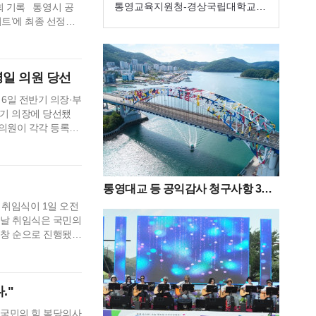
생맞춤통합지원 전문자문위원단’구
통영교육지원청-경상국립대학교
만 회 기록 통영시 공
트’에 최종 선정됐
성
해양과학대학,
상 인용된 성과를 바
 AI 맞춤형 창작자
 차별성, 신…
병일 의원 당선
6일 전반기 의장·부
반기 의장에 당선됐
 의원이 각각 등록해
 정광호 의원 7표,
수 득표자가 나오지
정…
통영대교 등 공익감사 청구사항 3
건“감사 필요성 없다”
 취임식이 1일 오전
이날 취임식은 국민의
제창 순으로 진행됐
서 지난 6월 지방
표 차이라는 간절하
 시민 여러분께 고개
."
 국민의 힘 복당의사