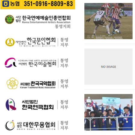
길을 걷는 이들의 웃음
성한다는 계획이다. 행
통영 구간(14~15코스,
소리가…
사에서는 길놀이를 시
28~30코스) 고유한 매
작으로 충렬초등학교
력을 널리 알리고 도보
학생들의 우쿨렐레 발
여행 활성화를 도모하
표공연과 명정동 주민
기 위해 추진된다. 통영
자치프로…
시는 남파랑길과 지역
의 역사·문화·미식·야간
관광 자원을 연계한 다
양한 걷기 프로그램을
운영하고, 통영 …