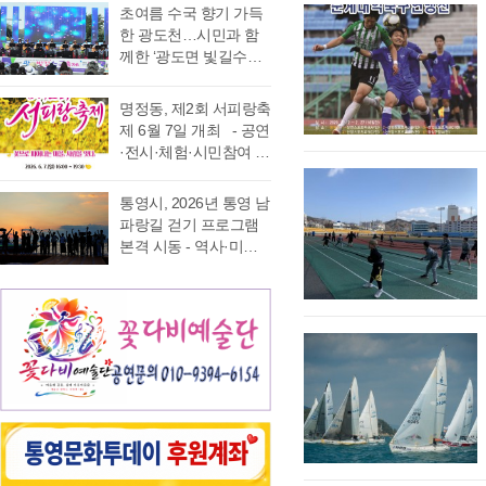
가능 통영국제음악재
었다. 이에 먼저 평생 보
초여름 수국 향기 가득
음주운항 단속 현황을
래도록 마음속에 품어
단(이사장 강석주)이 오
수를 자처하던 저의 부
한 광도천…시민과 함
분석한 결과, 본격적인
온 질문의 답을 찾기 위
는 9월 19일 개최하는
족함을 질책하…
께한 ‘광도면 빛길수국
조업이 시작되는 봄철
해 길을 나선다. 이번 여
‘2026 윤이상동요제’에
축제’ 성황 초여름의
부터 가을철까지 음주
정은 분명 후자에 가깝
참가할 어린이 가창자
정취가 절정에 이른 6월
운항이 지속적으로 발
다. 역사와 예술을 만나
명정동, 제2회 서피랑축
를 모집한다. ‘윤이상
20일 통영시 광도면(면
생했으며, 특히 여름철
고, 그 속에서 통영의 내
제 6월 7일 개최 - 공연
동요제’는 통영국제음
장 노승욱) 광도천 일원
적발 …
일을 그려 보기 위한 작
·전시·체험·시민참여 프
악재단이 세계적인 작
에서는 형형색색의 수
은 순례와도 같은 길이
로그램 등 다채로운 행
곡가 윤이상 선생의 음
국이 만개한 가운데 수
다. 2026년 7월 17일,
사 마련 명정동주민자
악적 유산을 계승하고
통영시, 2026년 통영 남
많은 시민과 관광객이
아침 여덟 시. 무전동
치위원회(위원장 이진
자 시작한 사업으로, 어
파랑길 걷기 프로그램
찾은 「광도면 빛길수
열방교회 앞에는 두 대
숙)가 주최·주관하는
린이들에게 음악 교육
본격 시동 - 역사·미식·
국축제」가 성황리에
의 버스가 숨고르기를
『제2회 서피랑축제』
기회를 제공하고, 창작
야경 품은 도보 여행, 통
개최됐다. 광도천을 따
하고 있고 …
가 오는 6월 7일 일요일
동요를 보급하기 위해
영 고유의 차별화된 테
라 만개한 수국길은 동
오후 4시부터 7시 30분
2012년부터 진행하고
마 프로그램 풍성 - 통
심의 세계를 느끼게 하
까지 서피랑공원 일대
있다. 윤이상 선생은 현
영시는 한려수도의 수
고 연인은 물론 가족들
에서 개최된다. 이번 축
대음악의 거장으로 널
려한 비경과 풍부한 역
과 나들이 나온 이들의
제는 통영시, 명정동, 명
리 알려져 있지만, 해방
사·문화자원을 결합한
미소함께 발길을 사로
정동자생단체가 후원하
직후…
도보 여행 활성화를 위
잡았다. 분홍빛과 보랏
고 지역 주민과 관광객
해 2026년 통영 남파랑
빛, 하늘빛 수국이 어우
이 함께 어울려 서피랑
길 걷기 프로그램을 본
러진 산책로는 곳곳이
의 매력을 즐길 수 있는
격 운영한다고 밝혔다.
사진 명소로 변하며 꽃
주민 참여형 축제로 구
이번 사업은 남파랑길