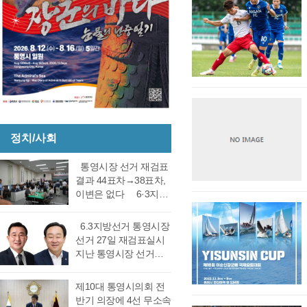
정치/사회
통영시장 선거 재검표
결과 44표차→38표차,
이변은 없다 6·3지방
선거 통영시장 선거 재
검표 결과 강석주 시장
6.3지방선거 통영시장
이 38표차로 6표가 변
선거 27일 재검표실시
동되었으나 천영기 당
지난 통영시장 선거에
락에는 변동이 없었다.
서 전·현직 간 재대결에
경남도선거관리위원회
서 0.06%(44표) 차이로
제10대 통영시의회 전
는 창원시 성산구에 있
당락이 갈렸던 6.3지방
반기 의장에 4선 무소속
는 도선관위 청사 6층