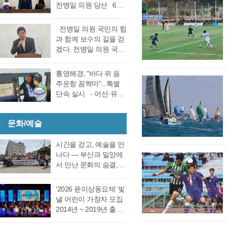
선거 통영시장선거 결
전병일 의원 당선 6일
대회의실에서 실시한
과에 대한 천영기 후보
전반기 의장·부의장 선
재검표에서 당표 44표
의 재검표 요청이 받아
거를 위한 제244회 임
차에서 38표차로 더불
전병일 의원 국민의 힘
드려져 경남선관위가
시회를에서 4선 전병일
어민주당 강석주 시장
과 함께 보수의 길을 걷
재검표를 결정했다. 경
의원이 전반기 의장에
이 국민의힘 천영기 전
겠다. 전병일 의원 국민
남 선거관리위원회가
당선됐다. 더불어 민주
시장을 앞선 것으로 최
의 힘 복당의사 밝혀
13일 회를 개최하고 지
당 정광호 의원과 맞대
종 확인했다 강석주 후
통영시 가선거구 전병
난 6·3 지방선거에서 44
통영해경, "바다 위 음
결을 펼친 무소속 전병
보는 기존과 동일, 천영
일 의원이 1일 오전 통
표 차이로 당락이 갈린
주운항 꼼짝마"...특별
일 의원이 각각 등록해
기 후보는 기존보다 6표
영시청 브리핑 룸에서
통영시장 선거에 대한
단속 실시 - 어선·유도
정견 발표 이후 곧바로
증가했다. 이로써 두 후
기자회견을 열고 통영
재검표를 오는 27일 경
선·레저기구 등 전 선종
실시된 제1차 투표 결과
보의 표차는 기…
지역 1만여 국민의 힘
남 선관위에서 하기로
대상, 음주운항 근절 총
총 투표수 14표 중 정광
당원동지들께 올리는
결정했다. 재검표는
문화/예술
력- 통영해양경찰서는
호 의원 7표, 전병일 의
인사 형식으로 자신의
27일 오후 2시 경남도
여름철 해양관광객 증
원 7표로 통영시의회
소회를 밝혔다. 전병일
선관위 청사 6층 회의실
가와 금어기 해제에 따
시간을 걷고, 예술을 만
회의규칙에 따른 재적
위원은 “지난 지방선거
에서 전량 수작…
른 출어선 증가로 음주
나다 ― 부산과 밀양에
의원 과반수 득표자가
에서 대한민국 보수의
운항 사고 발생이 우려
서 만난 문화의 숨결, 그
나오지 않았고 2차 투표
텃밭이라고 평가받던
됨에 따라 6월 19일(금)
리고 통영의 내일 여행
를 진행했다. 2차 투표
우리 통영시에서 통영
부터 8월 28일(금)까지
은 길을 따라 움직이지
에서도 1차투료와 같이
‘2026 윤이상동요제’ 빛
시의회 개원 이후 처음
71일간 음주운항 특별
만, 마음은 시간을 따라
정…
낼 어린이 가창자 모집
으로 진보진영인 민주
단속을 실시한다고 밝
걷는다. 어떤 여행은 낯
2014년 ~ 2019년 출생
당이 과반 의석을 차지
혔다. 최근 3년간
선 풍경을 만나기 위해
한 어린이 누구나 지원
하는 민심의 동요가 있
(2023년~2025년) 관내
떠나고, 어떤 여행은 오