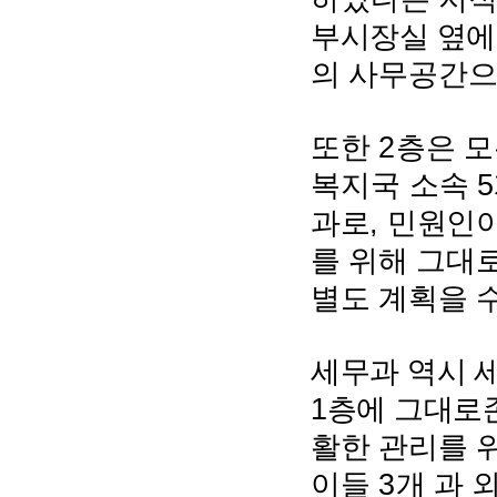
부시장실 옆에
의 사무공간으
2
또한
층은 모
5
복지국 소속
,
과로
민원인이
를 위해 그대
별도 계획을 
세무과 역시 
1
층에 그대로
활한 관리를 
3
이들
개 과 