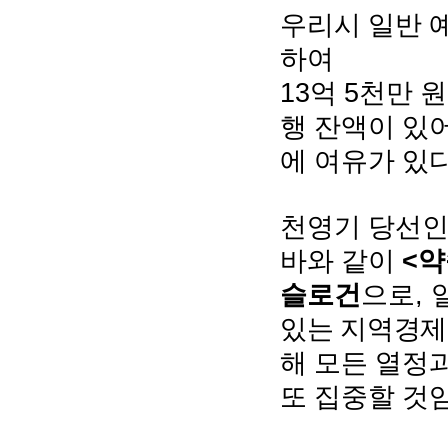
우리시 일반 
하여
13
5
억
천만 
행 잔액이 있
에 여유가 있
천영기 당선인
<
바와 같이
약
,
슬로건
으로
있는 지역경제
해 모든 열정
또 집중할 것