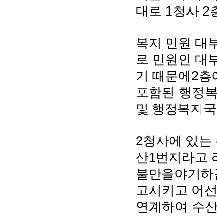
1
2
대로
청사
복지 민원 대
로 민원인 대
2
기 때문에
층
포함된 행정
및 행정복지국
2
청사에 있는
1
산
번지라고 
불만을
야기하
고시키고
어
연계하여 수산