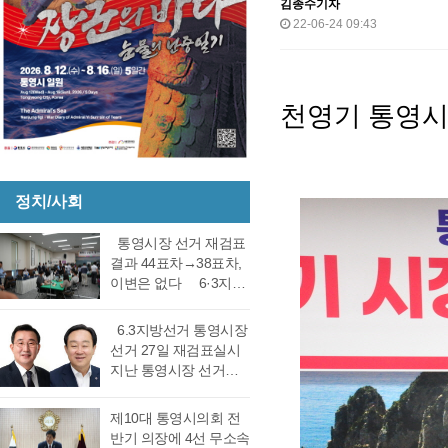
김종수기자
22-06-24 09:43
천영기 통영시
정치/사회
통영시장 선거 재검표
결과 44표차→38표차,
이변은 없다 6·3지방
선거 통영시장 선거 재
검표 결과 강석주 시장
6.3지방선거 통영시장
이 38표차로 6표가 변
선거 27일 재검표실시
동되었으나 천영기 당
지난 통영시장 선거에
락에는 변동이 없었다.
서 전·현직 간 재대결에
경남도선거관리위원회
서 0.06%(44표) 차이로
제10대 통영시의회 전
는 창원시 성산구에 있
당락이 갈렸던 6.3지방
반기 의장에 4선 무소속
는 도선관위 청사 6층