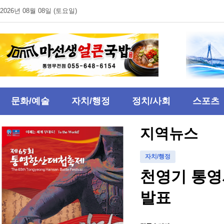
2026년 08월 08일 (토요일)
문화/예술
자치/행정
정치/사회
스포츠
지역뉴스
자치/행정
천영기 통영
발표