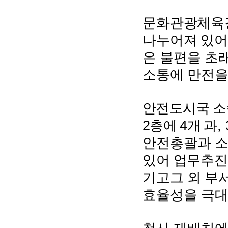
문화관광체육
나누어져 있
은 불편을 초
소통에 만전을
안전도시국 
2
4
, 
층에
개 과
안전총괄과 
있어 업무추진
기고
그 외 부
효율성을 극