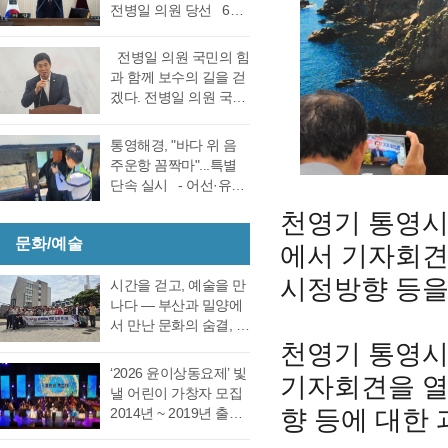
선거 통영시장선거 결
전병일 의원 당선 6일
대회의실에서 실시한
과에 대한 천영기 후보
전반기 의장·부의장 선
재검표에서 당표 44표
의 재검표 요청이 받아
거를 위한 제244회 임
차에서 38표차로 더불
전병일 의원 국민의 힘
드려져 경남선관위가
시회를에서 4선 전병일
어민주당 강석주 시장
과 함께 보수의 길을 걷
재검표를 결정했다. 경
의원이 전반기 의장에
이 국민의힘 천영기 전
겠다. 전병일 의원 국민
남 선거관리위원회가
당선됐다. 더불어 민주
시장을 앞선 것으로 최
의 힘 복당의사 밝혀
13일 회를 개최하고 지
당 정광호 의원과 맞대
종 확인했다 강석주 후
통영시 가선거구 전병
난 6·3 지방선거에서 44
통영해경, "바다 위 음
결을 펼친 무소속 전병
보는 기존과 동일, 천영
일 의원이 1일 오전 통
표 차이로 당락이 갈린
주운항 꼼짝마"...특별
일 의원이 각각 등록해
기 후보는 기존보다 6표
영시청 브리핑 룸에서
통영시장 선거에 대한
단속 실시 - 어선·유도
정견 발표 이후 곧바로
증가했다. 이로써 두 후
기자회견을 열고 통영
재검표를 오는 27일 경
선·레저기구 등 전 선종
실시된 제1차 투표 결과
보의 표차는 기…
천영기 통영시
지역 1만여 국민의 힘
남 선관위에서 하기로
대상, 음주운항 근절 총
총 투표수 14표 중 정광
당원동지들께 올리는
결정했다. 재검표는
문화/예술
력- 통영해양경찰서는
에서 기자회견
호 의원 7표, 전병일 의
인사 형식으로 자신의
27일 오후 2시 경남도
여름철 해양관광객 증
원 7표로 통영시의회
소회를 밝혔다. 전병일
시정방향 등을
선관위 청사 6층 회의실
가와 금어기 해제에 따
시간을 걷고, 예술을 만
회의규칙에 따른 재적
위원은 “지난 지방선거
에서 전량 수작…
른 출어선 증가로 음주
나다 ― 부산과 밀양에
의원 과반수 득표자가
에서 대한민국 보수의
운항 사고 발생이 우려
서 만난 문화의 숨결, 그
나오지 않았고 2차 투표
텃밭이라고 평가받던
됨에 따라 6월 19일(금)
리고 통영의 내일 여행
천영기 통영
를 진행했다. 2차 투표
우리 통영시에서 통영
부터 8월 28일(금)까지
은 길을 따라 움직이지
에서도 1차투료와 같이
‘2026 윤이상동요제’ 빛
시의회 개원 이후 처음
기자회견을 열
71일간 음주운항 특별
만, 마음은 시간을 따라
정…
낼 어린이 가창자 모집
으로 진보진영인 민주
단속을 실시한다고 밝
걷는다. 어떤 여행은 낯
2014년 ~ 2019년 출생
향 등에 대한
당이 과반 의석을 차지
혔다. 최근 3년간
선 풍경을 만나기 위해
한 어린이 누구나 지원
하는 민심의 동요가 있
(2023년~2025년) 관내
떠나고, 어떤 여행은 오