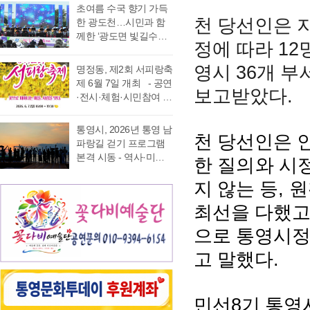
가능 통영국제음악재
었다. 이에 먼저 평생 보
초여름 수국 향기 가득
음주운항 단속 현황을
래도록 마음속에 품어
단(이사장 강석주)이 오
수를 자처하던 저의 부
천 당선인은 
한 광도천…시민과 함
분석한 결과, 본격적인
온 질문의 답을 찾기 위
는 9월 19일 개최하는
족함을 질책하…
께한 ‘광도면 빛길수국
조업이 시작되는 봄철
해 길을 나선다. 이번 여
12
정에 따라
‘2026 윤이상동요제’에
축제’ 성황 초여름의
부터 가을철까지 음주
정은 분명 후자에 가깝
참가할 어린이 가창자
정취가 절정에 이른 6월
운항이 지속적으로 발
36
다. 역사와 예술을 만나
영시
개 부
명정동, 제2회 서피랑축
를 모집한다. ‘윤이상
20일 통영시 광도면(면
생했으며, 특히 여름철
고, 그 속에서 통영의 내
제 6월 7일 개최 - 공연
동요제’는 통영국제음
.
보고받았다
장 노승욱) 광도천 일원
적발 …
일을 그려 보기 위한 작
·전시·체험·시민참여 프
악재단이 세계적인 작
에서는 형형색색의 수
은 순례와도 같은 길이
로그램 등 다채로운 행
곡가 윤이상 선생의 음
국이 만개한 가운데 수
다. 2026년 7월 17일,
사 마련 명정동주민자
악적 유산을 계승하고
통영시, 2026년 통영 남
많은 시민과 관광객이
아침 여덟 시. 무전동
천 당선인은 
치위원회(위원장 이진
자 시작한 사업으로, 어
파랑길 걷기 프로그램
찾은 「광도면 빛길수
열방교회 앞에는 두 대
숙)가 주최·주관하는
린이들에게 음악 교육
본격 시동 - 역사·미식·
한 질의와 시
국축제」가 성황리에
의 버스가 숨고르기를
『제2회 서피랑축제』
기회를 제공하고, 창작
야경 품은 도보 여행, 통
개최됐다. 광도천을 따
하고 있고 …
가 오는 6월 7일 일요일
동요를 보급하기 위해
,
지 않는 등
원
영 고유의 차별화된 테
라 만개한 수국길은 동
오후 4시부터 7시 30분
2012년부터 진행하고
마 프로그램 풍성 - 통
심의 세계를 느끼게 하
까지 서피랑공원 일대
최선을 다했고
있다. 윤이상 선생은 현
영시는 한려수도의 수
고 연인은 물론 가족들
에서 개최된다. 이번 축
대음악의 거장으로 널
려한 비경과 풍부한 역
과 나들이 나온 이들의
으로 통영시정
제는 통영시, 명정동, 명
리 알려져 있지만, 해방
사·문화자원을 결합한
미소함께 발길을 사로
정동자생단체가 후원하
직후…
.
도보 여행 활성화를 위
고 말했다
잡았다. 분홍빛과 보랏
고 지역 주민과 관광객
해 2026년 통영 남파랑
빛, 하늘빛 수국이 어우
이 함께 어울려 서피랑
길 걷기 프로그램을 본
러진 산책로는 곳곳이
의 매력을 즐길 수 있는
격 운영한다고 밝혔다.
사진 명소로 변하며 꽃
8
민선
기 통영
주민 참여형 축제로 구
이번 사업은 남파랑길