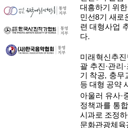
대흥하기 위
8
민선
기 새로
련 대형
사업 
.
다
미래혁신추진단
·
·
괄 추진
관리
,
기 착공
충무
등 대형 공약
·
아울러 유사
정책과를 통
시과로 조정하
문화관광체육