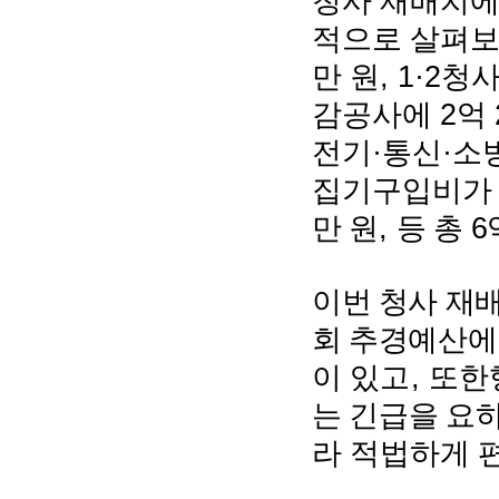
청사 재배치에
적으로 살펴보
, 1·2
만 원
청사
2
감공사에
억
·
·
전기
통신
소
집기구입비
,
6
만 원
등 총
이번 청사 재
회 추경예산에
,
이 있고
또한
는 긴급을 요
라 적법하게 