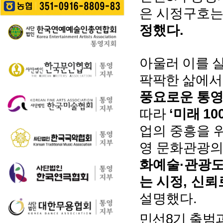
길을 걷는 이들의 웃음
성한다는 계획이다. 행
통영 구간(14~15코스,
은 시정구호
소리가…
사에서는 길놀이를 시
28~30코스) 고유한 매
작으로 충렬초등학교
.
정했다
력을 널리 알리고 도보
학생들의 우쿨렐레 발
여행 활성화를 도모하
표공연과 명정동 주민
기 위해 추진된다. 통영
자치프로…
시는 남파랑길과 지역
아울러 이를 
의 역사·문화·미식·야간
팍팍한 삶에서
관광 자원을 연계한 다
양한 걷기 프로그램을
풍요로운 통영
운영하고, 통영 …
‘
10
따라
미래
업의 중흥을 
영 문화관광의
·
화예술
관광
,
는 시정
신뢰
.
설명했다
8
민선
기 출범